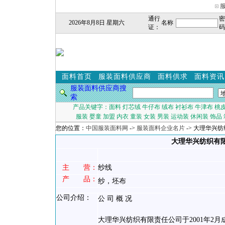
通行
密
2026年8月8日 星期六
名称
证：
码
面料首页
服装面料供应商
面料供求
面料资讯
服装面料供应商搜
索
产品关键字：
面料
灯芯绒
牛仔布
绒布
衬衫布
牛津布
桃
服装
婴童
加盟
内衣
童装
女装
男装
运动装
休闲装
饰品
您的位置：
中国服装面料网
->
服装面料企业名片
-> 大理华兴
大理华兴纺织有
主 营：
纱线
产 品：
纱，坯布
公司介绍：
公 司 概 况
大理华兴纺织有限责任公司于2001年2