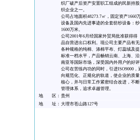
织厂破产后资产安置职工组成的民新持股
织企业之一。
公司占地面积48273.7㎡，固定资产16
设备及国内先进事迹的全套纺纱设备：纱锭3
1600万米。
公司2001年6月经国家外贸局批准获得
品自营进出口权利。现公司主要产品有无结
各种规格的纯棉、涤棉平布、灯蕊绒及提
标准一档水平，产品畅销云南、上海、沿
南亚等国际市场，深受国内外用户的好评
公司在苦练内功的同时，引进ISO900
向规范化、正规化的轨道，使企业的质量管
核心，并与日常工作紧密结合改进，不断
管理体系，追求卓越管理。
地 区：
贵州
地 址：
大理市苍山路127号