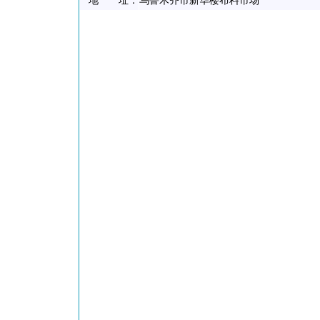
地 址：
乌鲁木齐市新华楼布料市场