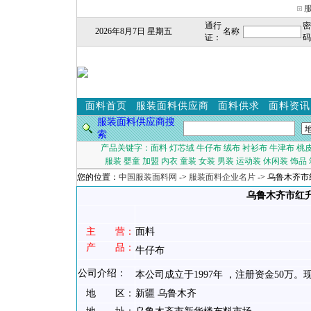
通行
密
2026年8月7日 星期五
名称
证：
码
面料首页
服装面料供应商
面料供求
面料资讯
服装面料供应商搜
索
产品关键字：
面料
灯芯绒
牛仔布
绒布
衬衫布
牛津布
桃
服装
婴童
加盟
内衣
童装
女装
男装
运动装
休闲装
饰品
您的位置：
中国服装面料网
->
服装面料企业名片
-> 乌鲁木齐
乌鲁木齐市红
主 营：
面料
产 品：
牛仔布
公司介绍：
本公司成立于1997年 ，注册资金50万。
地 区：
新疆 乌鲁木齐