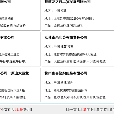
有限公司
福建龙之族工贸发展有限公司
地区：中国 福建
外碧浪湖畔
地址：上海延安西路2299号世贸6B31
绒,女装,毛纺面料..
产品：全棉面料,休闲类面料..
造有限公司
江苏森泉印染有限责任公司
地区：中国 江苏 常熟
民乐儒林工业园
地址：江苏省常熟市森泉镇陈张大桥堍
仔布,提花牛仔布,..
产品：天丝面料,富贵绒,四面弹,不倒绒,摇粒绒..
限公司（原山东巨龙
杭州富春染织服装有限公司
地区：中国 浙江 杭州
号财智国际大厦A座
地址：浙江杭州市郊富阳唐家坞
剂,负离子整理剂,..
产品：色纱,色织布,针织纱线,医用纱线,混纺色..
7
个页面 共
11130
家企业
[上一页]
[1]
[2]
[3]
[4]
[5]
[6]
[7]
[8]
[