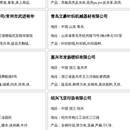
装,童装,床上用品..
产品：亮银高亮反光布,高亮pu.pvc反光革,高亮..
司(常州市武进裕华
青岛立豪针织机械器材有限公司
地区：中国 山东 青岛
区湖塘镇武宜路何留段
地址：山东省青岛市杭州路70号3栋4单元101室
巾布,提花天鹅绒,..
产品：针织纱线,针织机,针织面料..
司
嘉兴市发扬喷织有限公司
地区：中国 浙江 嘉兴市
溪腾蛟路8号
地址：浙江省嘉兴市王江泾镇虹桥西路
绒裤,内衣,坯布,休..
产品：提花布,棉弹力布,全棉布,真丝面料,天丝..
绍兴飞亚印染有限公司
地区：中国 浙江 绍兴
工业园区
地址：绍兴市袍江工业区三江路
睡衣,休闲裤,牛仔..
产品：全棉印花,弹力布,亚麻,芦麻,T/C等..