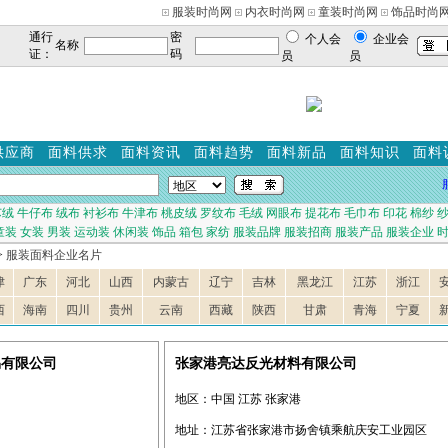
服装时尚网
内衣时尚网
童装时尚网
饰品时尚
通行
密
个人会
企业会
名称
证：
码
员
员
供应商
面料供求
面料资讯
面料趋势
面料新品
面料知识
面料
芯绒
牛仔布
绒布
衬衫布
牛津布
桃皮绒
罗纹布
毛绒
网眼布
提花布
毛巾布
印花
棉纱
童装
女装
男装
运动装
休闲装
饰品
箱包
家纺
服装品牌
服装招商
服装产品
服装企业
>
服装面料企业名片
津
广东
河北
山西
内蒙古
辽宁
吉林
黑龙江
江苏
浙江
西
海南
四川
贵州
云南
西藏
陕西
甘肃
青海
宁夏
易有限公司
张家港亮达反光材料有限公司
地区：中国 江苏 张家港
地址：江苏省张家港市扬舍镇乘航庆安工业园区