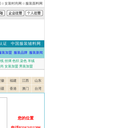
网
女装时尚网
服装面料网
认证
中国服装辅料网
服装加盟
服装品牌
服装新闻
纱线
丝绸
色织
染色
羊绒
时尚
女装加盟
男装加盟
安徽
福建
江西
山东
新疆
香港
澳门
台湾
您的位置
电话02162411306