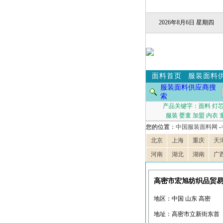
2026年8月6日 星期四
面料首页
服装面料
服装面料供应商搜
索
产品关键字：
面料
灯
服装
婴童
加盟
内衣
您的位置：
中国服装面料网
-
北京
上海
重庆
天
河南
湖北
湖南
广
高密市宏旭纺织品贸
地区：中国 山东 高密
地址：高密市立新街东首