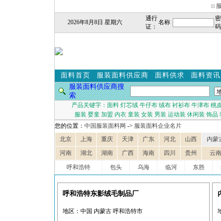
通行
密
2026年8月8日 星期六
名称
证：
码
面料首页
服装面料供应商
面料供求
面料资讯
服装面料供应商搜
索
产品关键字：
面料
灯芯绒
牛仔布
绒布
衬衫布
牛津布
桃
服装
婴童
加盟
内衣
童装
女装
男装
运动装
休闲装
饰品
您的位置：
中国服装面料网
->
服装面料企业名片
北京
上海
重庆
天津
广东
河北
山西
内蒙
河南
湖北
湖南
广西
海南
四川
贵州
云
呼和浩特
包头
乌海
临河
东胜
呼和浩特东影绒毛制品厂
地区：中国 内蒙古 呼和浩特市