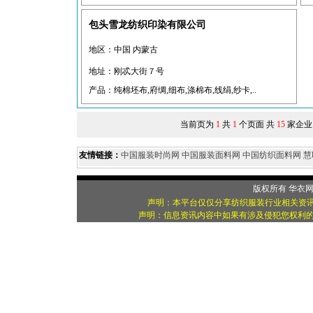
包头雪龙纺织印染有限公司
地区：中国 内蒙古
地址：刚忒大街７号
产品：纯棉坯布,府绸,细布,涤棉布,线绢,纱卡,..
当前页为
1
共
1
个页面 共
15
家企业
友情链接：
中国服装时尚网
中国服装面料网
中国纺织面料网
慧
版权所有
华衣
声明：本平台仅仅分享纺织服装行业相关资讯
声明：信息资讯内容中如果有涉及侵犯您权利的资源