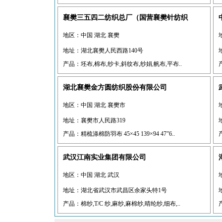
襄樊三五四二纺织总厂（国营襄樊针纺织
地区：中国 湖北 襄樊
地址：湖北襄樊人民西路140号
产品：坯布,棉布,纱卡,斜纹布,纱娟,帆布,平布..
湖北襄樊金方圆纺织股份有限公司
地区：中国 湖北 襄樊市
地址：襄樊市人民路319
产品：精梳涤棉防羽布 45×45 139×94 47”6..
武汉江南实业集团有限公司
地区：中国 湖北 武汉
地址：湖北省武汉市武昌区余家头特1号
产品：棉纱,T/C 纱,麻纱,麻棉纱,晴纶纱,细布,..