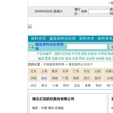
通行
密
2026年8月8日 星期六
名称
证：
码
面料首页
服装面料供应商
面料供求
面料资讯
服装面料供应商搜
索
产品关键字：
面料
灯芯绒
牛仔布
绒布
衬衫布
牛津布
桃
服装
婴童
加盟
内衣
童装
女装
男装
运动装
休闲装
饰品
您的位置：
中国服装面料网
->
服装面料企业名片
北京
上海
重庆
天津
广东
河北
山西
内蒙
河南
湖北
湖南
广西
海南
四川
贵州
云
武汉
黄石
十堰
荆州
宜昌
襄樊
鄂州
荆门
湖北石花纺织股份有限公司
地区：中国 湖北 谷城县