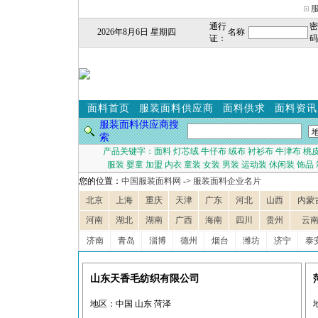
通行
密
2026年8月6日 星期四
名称
证：
码
面料首页
服装面料供应商
面料供求
面料资讯
服装面料供应商搜
索
产品关键字：
面料
灯芯绒
牛仔布
绒布
衬衫布
牛津布
桃
服装
婴童
加盟
内衣
童装
女装
男装
运动装
休闲装
饰品
您的位置：
中国服装面料网
->
服装面料企业名片
北京
上海
重庆
天津
广东
河北
山西
内蒙
河南
湖北
湖南
广西
海南
四川
贵州
云
济南
青岛
淄博
德州
烟台
潍坊
济宁
泰
山东天香毛纺织有限公司
地区：中国 山东 菏泽